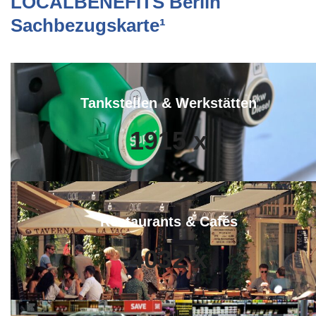
LOCALBENEFITS Berlin
Sachbezugskarte¹
Tankstellen & Werkstätten
1915
x
Restaurants & Cafés
4032
x