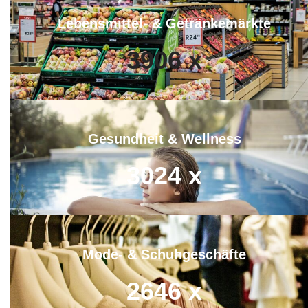
Lebensmittel- & Getränkemärkte
3906
x
Gesundheit & Wellness
3024
x
Mode- & Schuhgeschäfte
2646
x