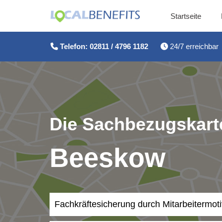
Startseite
Zum
Inhalt
Telefon: 02811 / 4796 1182
24/7 erreichbar
springen
Die Sachbezugskarte
Beeskow
Fachkräftesicherung durch Mitarbeitermot