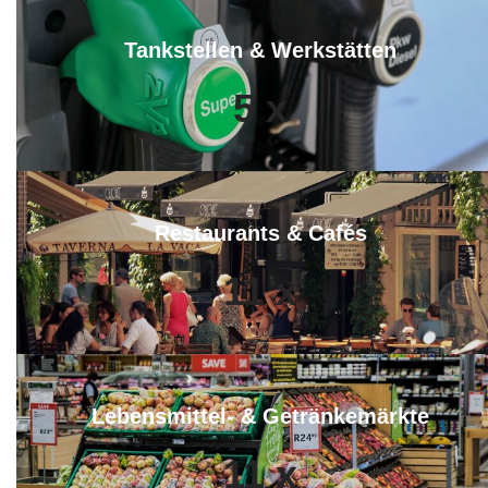
Tankstellen & Werkstätten
5
x
Restaurants & Cafés
11
x
Lebensmittel- & Getränkemärkte
11
x