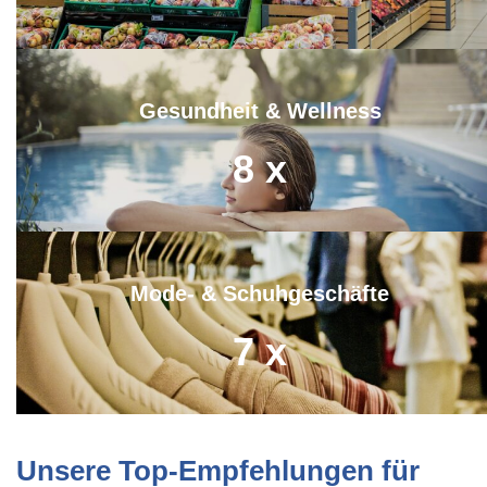
Gesundheit & Wellness
8
x
Mode- & Schuhgeschäfte
7
x
Unsere Top-Empfehlungen für