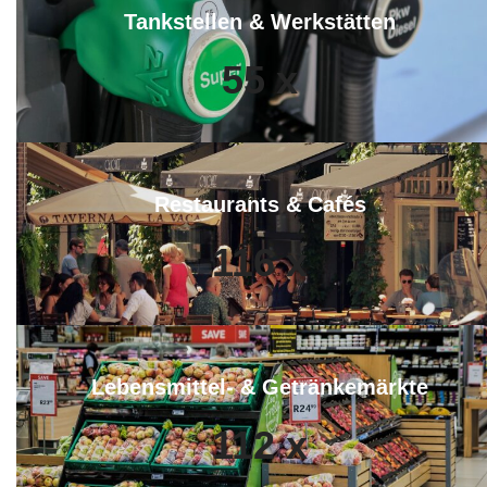
Tankstellen & Werkstätten
55
x
Restaurants & Cafés
116
x
Lebensmittel- & Getränkemärkte
112
x