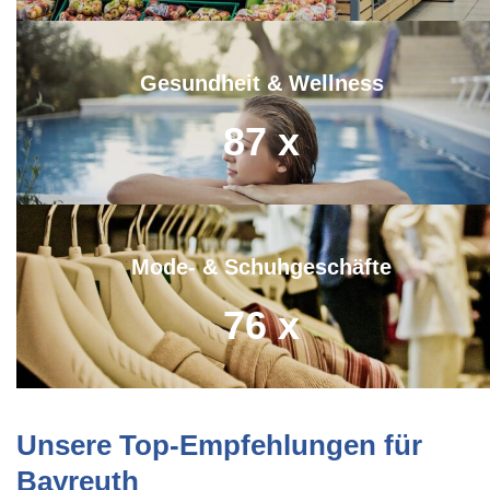
Gesundheit & Wellness
87
x
Mode- & Schuhgeschäfte
76
x
Unsere Top-Empfehlungen für
Bayreuth