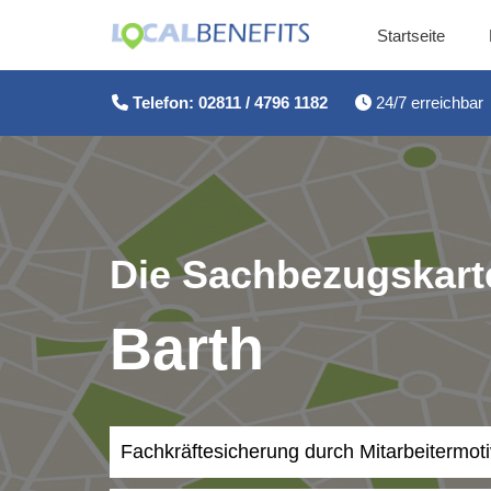
Startseite
Zum
Inhalt
Telefon: 02811 / 4796 1182
24/7 erreichbar
springen
Die Sachbezugskarte
Barth
Fachkräftesicherung durch Mitarbeitermot