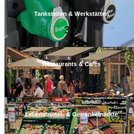
Tankstellen & Werkstätten
3
x
Restaurants & Cafés
7
x
Lebensmittel- & Getränkemärkte
6
x