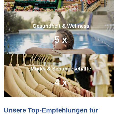
Gesundheit & Wellness
5
x
Mode- & Schuhgeschäfte
4
x
Unsere Top-Empfehlungen für