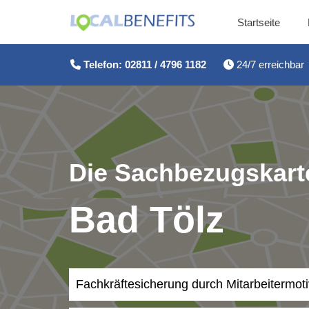
Startseite
Zum
Inhalt
Telefon: 02811 / 4796 1182
24/7 erreichbar
springen
Die Sachbezugskarte
Bad Tölz
Fachkräftesicherung durch Mitarbeitermot