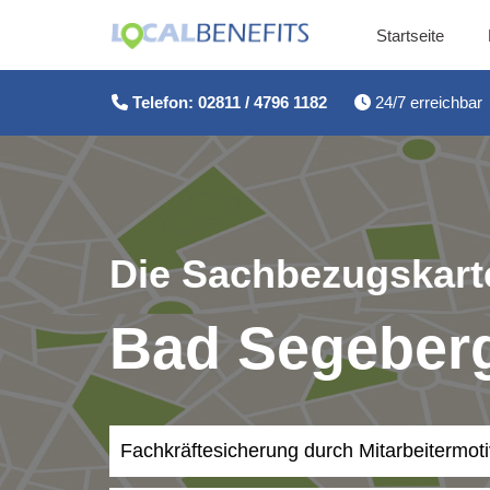
Startseite
Zum
Inhalt
Telefon: 02811 / 4796 1182
24/7 erreichbar
springen
Die Sachbezugskarte
Bad Segeber
Fachkräftesicherung durch Mitarbeitermot