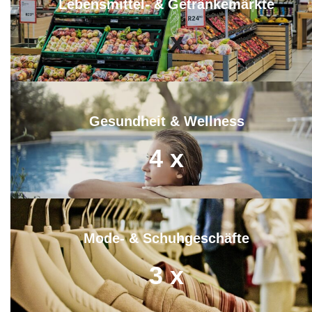
Lebensmittel- & Getränkemärkte
5
x
Gesundheit & Wellness
4
x
Mode- & Schuhgeschäfte
3
x