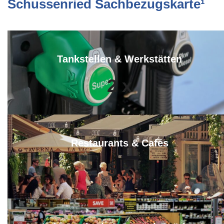
Schussenried Sachbezugskarte¹
Tankstellen & Werkstätten
2
x
Restaurants & Cafés
5
x