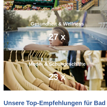
Gesundheit & Wellness
27
x
Mode- & Schuhgeschäfte
23
x
Unsere Top-Empfehlungen für Bad