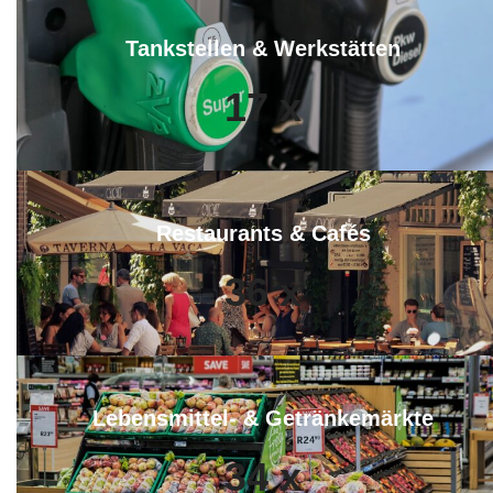
Tankstellen & Werkstätten
17
x
Restaurants & Cafés
36
x
Lebensmittel- & Getränkemärkte
34
x