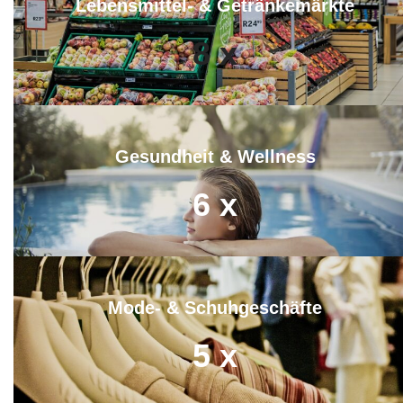
Lebensmittel- & Getränkemärkte
8
x
Gesundheit & Wellness
6
x
Mode- & Schuhgeschäfte
5
x