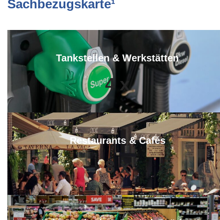
Sachbezugskarte¹
Tankstellen & Werkstätten
4
x
Restaurants & Cafés
8
x