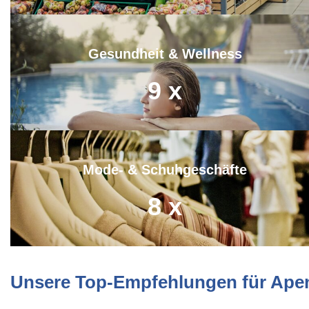
Gesundheit & Wellness
9
x
Mode- & Schuhgeschäfte
8
x
Unsere Top-Empfehlungen für Ape