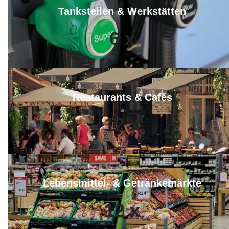
Tankstellen & Werkstätten
6
x
Restaurants & Cafés
12
x
Lebensmittel- & Getränkemärkte
12
x