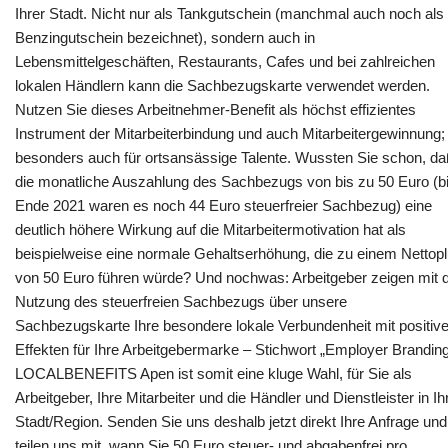
Ihrer Stadt. Nicht nur als Tankgutschein (manchmal auch noch als
Benzingutschein bezeichnet), sondern auch in
Lebensmittelgeschäften, Restaurants, Cafes und bei zahlreichen
lokalen Händlern kann die Sachbezugskarte verwendet werden.
Nutzen Sie dieses Arbeitnehmer-Benefit als höchst effizientes
Instrument der Mitarbeiterbindung und auch Mitarbeitergewinnung;
besonders auch für ortsansässige Talente. Wussten Sie schon, d
die monatliche Auszahlung des Sachbezugs von bis zu 50 Euro (b
Ende 2021 waren es noch 44 Euro steuerfreier Sachbezug) eine
deutlich höhere Wirkung auf die Mitarbeitermotivation hat als
beispielweise eine normale Gehaltserhöhung, die zu einem Nettop
von 50 Euro führen würde? Und nochwas: Arbeitgeber zeigen mit 
Nutzung des steuerfreien Sachbezugs über unsere
Sachbezugskarte Ihre besondere lokale Verbundenheit mit positiv
Effekten für Ihre Arbeitgebermarke – Stichwort „Employer Branding
LOCALBENEFITS Apen ist somit eine kluge Wahl, für Sie als
Arbeitgeber, Ihre Mitarbeiter und die Händler und Dienstleister in Ih
Stadt/Region. Senden Sie uns deshalb jetzt direkt Ihre Anfrage und
teilen uns mit, wann Sie 50 Euro steuer- und abgabenfrei pro