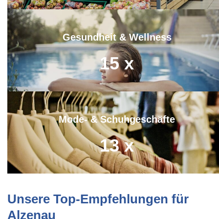
Gesundheit & Wellness
15
x
Mode- & Schuhgeschäfte
13
x
Unsere Top-Empfehlungen für
Alzenau