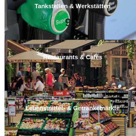
Tankstellen & Werkstätten
9
x
Restaurants & Cafés
20
x
Lebensmittel- & Getränkemärkte
19
x