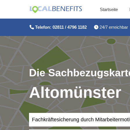
Startseite
Zum
Inhalt
Telefon: 02811 / 4796 1182
24/7 erreichbar
springen
Die Sachbezugskarte
Altomünster
Fachkräftesicherung durch Mitarbeitermot