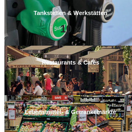
Tankstellen & Werkstätten
10
x
Restaurants & Cafés
23
x
Lebensmittel- & Getränkemärkte
22
x