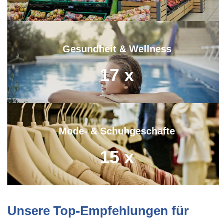
Gesundheit & Wellness
17
x
Mode- & Schuhgeschäfte
15
x
Unsere Top-Empfehlungen für