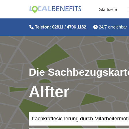
Startseite
Zum
Inhalt
Telefon: 02811 / 4796 1182
24/7 erreichbar
springen
Die Sachbezugskarte
Alfter
Fachkräftesicherung durch Mitarbeitermot