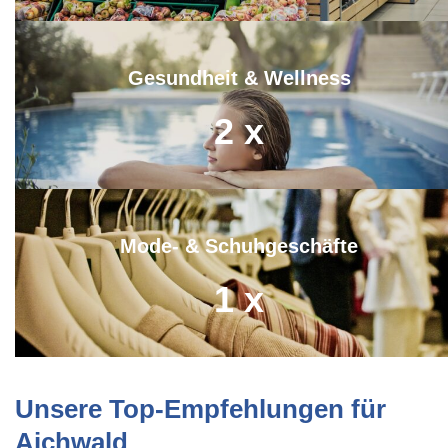
Gesundheit & Wellness
2
x
Mode- & Schuhgeschäfte
1
x
Unsere Top-Empfehlungen für
Aichwald