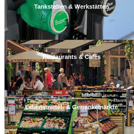
Tankstellen & Werkstätten
1
x
Restaurants & Cafés
2
x
Lebensmittel- & Getränkemärkte
2
x